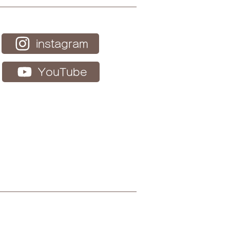
報告】2026.06.13 手
り足くばりプロジェクト
instagram
YouTube