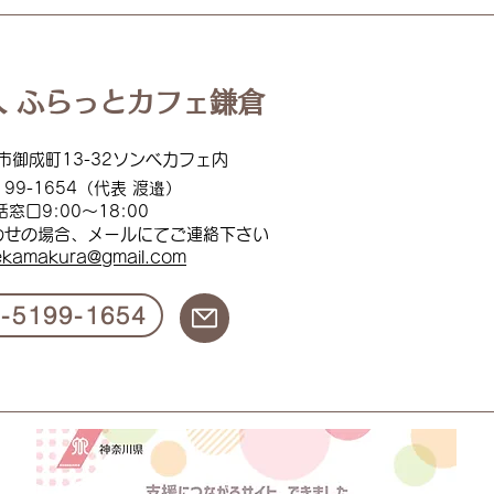
【活動報告】2026.06.29〜
【活動
07.03 スマイルフードプロ
くば
ジェクト
 ふらっとカフェ鎌倉
市御成町13-32ソンベカフェ内
199
-1654（代表 渡邉）
話窓口
9:00
～18:00
わせの場合、メールにてご連絡下
さい
ekamakura@gmail.com
0-5199-1654