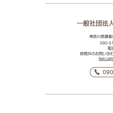
【活動報告】2026.07.17 ふら
っとカフェ鎌倉 in 二階堂デイ
サービスセンター
一般社団法人
神奈川県鎌倉
090-5
電
時間外のお問い合
flat
caf
​09