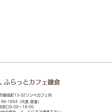
【活動報告】
【活動
2026.07.05（土）おてら食堂
っと
サー
 ふらっとカフェ鎌倉
市御成町13-32ソンベカフェ内
199
-1654（代表 渡邉）
話窓口
9:00
～18:00