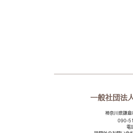
【活動報告】
2026.07.22（水）ふらっとカ
フェinソンべカフェ
一般社団法人
神奈川県鎌倉
090-5
電