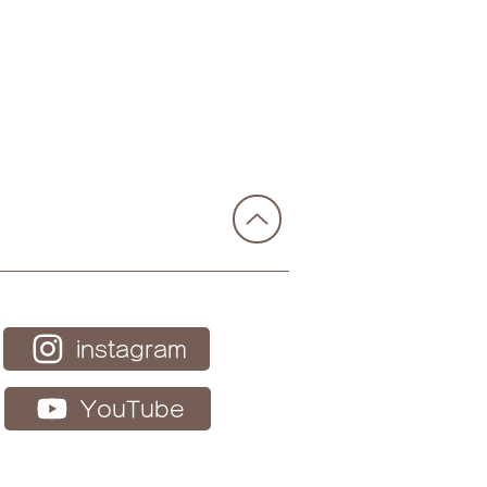
報告】2026.07.17 ふら
カフェ鎌倉 in 二階堂デイ
ビスセンター
instagram
YouTube