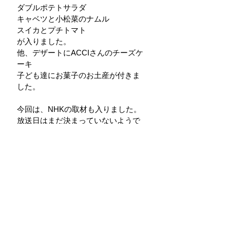
ダブルポテトサラダ
キャベツと小松菜のナムル
スイカとプチトマト
が入りました。
他、デザートにACCIさんのチーズケ
ーキ
子ども達にお菓子のお土産が付きま
した。
今回は、NHKの取材も入りました。
放送日はまだ決まっていないようで
すが、
たくさんの方に活動を知って頂き、
優しい気持ちの輪が広がると良いな
と思います。
活動報告
一般社団法人 ふらっとカフェ鎌倉