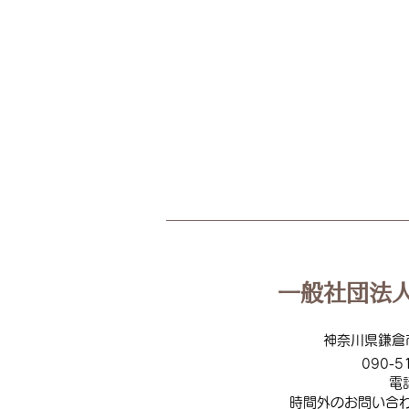
【活動報告】
2026.07.22（水）ふらっとカ
フェinソンべカフェ
一般社団法人
神奈川県鎌倉
090-5
電
時間外のお問い合