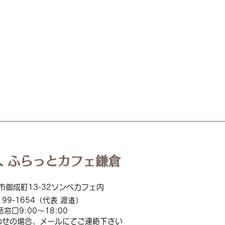
【活動報告】
【活動
2026.07.05（土）おてら食堂
っと
サー
 ふらっとカフェ鎌倉
市御成町13-32ソンベカフェ内
199
-1654（代表 渡邉）
話窓口
9:00
～18:00
わせの場合、メールにてご連絡下
さい