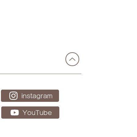
報告】2026.07.17 ふら
カフェ鎌倉 in 二階堂デイ
ビスセンター
instagram
YouTube