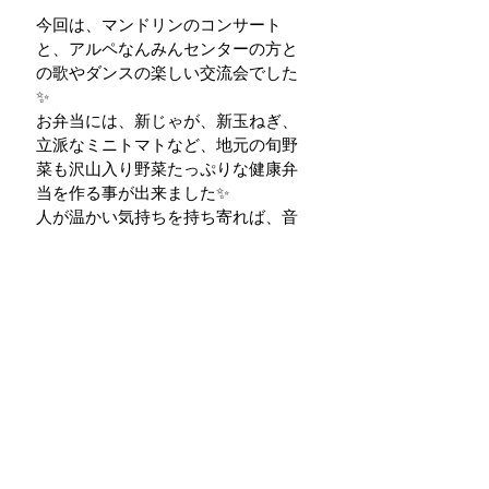
今回は、マンドリンのコンサート
と、アルペなんみんセンターの方と
の歌やダンスの楽しい交流会でした
✨ 
お弁当には、新じゃが、新玉ねぎ、
立派なミニトマトなど、地元の旬野
菜も沢山入り野菜たっぷりな健康弁
当を作る事が出来ました✨ 
人が温かい気持ちを持ち寄れば、音
楽が楽しめて、美味しい料理が出来
上がり、知り合いや友だちが出来
る。 
ささやかでも、そんな場所が続いて
いけたらと願います。
毎週第三金曜日、二階堂デイサービ
スセンター会場にぜひお越しくださ
い😊
お弁当の準備があるので予約をお願
い致します。 