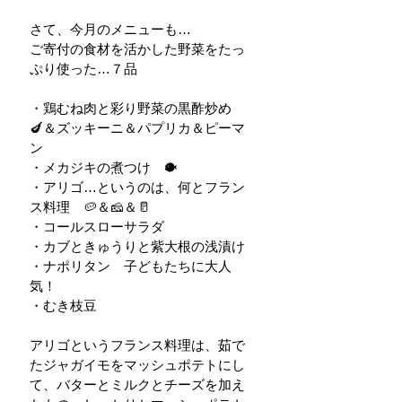
さて、今月のメニューも…
ご寄付の食材を活かした野菜をたっ
ぷり使った…７品
・鶏むね肉と彩り野菜の黒酢炒め　
🍆＆ズッキーニ＆パプリカ＆ピーマ
ン
・メカジキの煮つけ　🐡
・アリゴ…というのは、何とフラン
ス料理　🥔＆🧀＆🥛
・コールスローサラダ　
・カブときゅうりと紫大根の浅漬け
・ナポリタン　子どもたちに大人
気！
・むき枝豆
アリゴというフランス料理は、茹で
たジャガイモをマッシュポテトにし
て、バターとミルクとチーズを加え