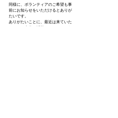
同様に、ボランティアのご希望も事
前にお知らせをいただけるとありが
たいです。
ありがたいことに、最近は来ていた
だいても十分に活動できないという
こともあります。
今後場合によっては、ご参加そのも
のも隔月で交代しながら…というこ
とも今後あるかもしれないと思い、
ボランティアさんたちにもご相談を
いたしました。
来月は7月28日(水)です。もう夏休み
なんですね。
活動報告
一般社団法人 ふらっとカフェ鎌倉
神奈川県鎌倉市御成町13-32ソンベカフェ内