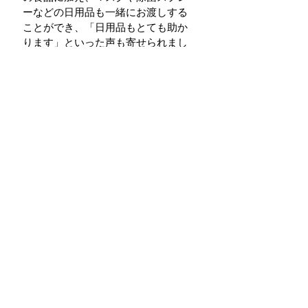
ーなどの日用品も一緒にお渡しする
ことができ、「日用品もとても助か
ります」といった声も寄せられまし
た。
関わってくださった皆さま、食品や
日用品を届けてくださった皆さま
に、心より感謝いたします。
これからも、ひとつひとつのご家庭
と顔の見える関係を大切にしなが
ら、手くばり足くばりプロジェクト
の取り組みを続けてまいります。
活動報告
一般社団法人 ふらっとカフェ鎌倉
神奈川県鎌倉市御成町13-32ソンベカフェ内
090-5199
-1654（代表 渡邉）
電話窓口
9:00
～18:00