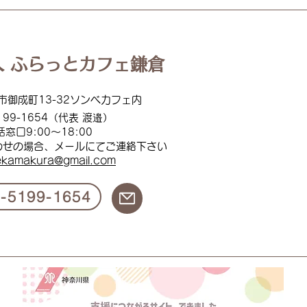
 ふらっとカフェ鎌倉
市御成町13-32ソンベカフェ内
199
-1654（代表 渡邉）
話窓口
9:00
～18:00
わせの場合、メールにてご連絡下
さい
ekamakura@gmail.com
0-5199-1654