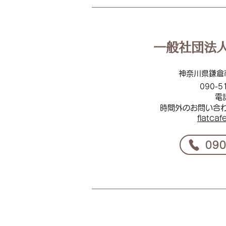
多摩大学目黒中学校の皆さ
ん、ありがとうございました
一般社団法人
神奈川県鎌倉
090-5
電
時間外のお問い合
flat
caf
​09