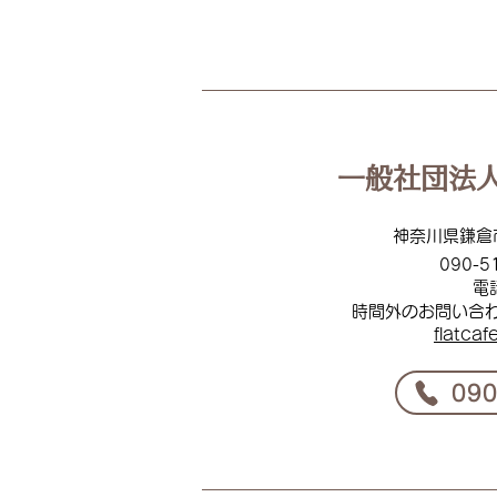
📢【8月チラシ訂正のお知ら
せ】
一般社団法人
神奈川県鎌倉
090-5
電
時間外のお問い合
flat
caf
​09