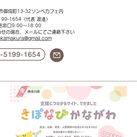
市御成町13-32ソンベカフェ内
199
-1654（代表 渡邉）
話窓口
9:00
～18:00
わせの場合、メールにてご連絡下
さい
ekamakura@gmail.com
0-5199-1654