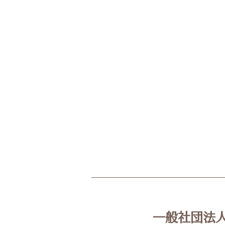
📢【8月チラシ訂正のお知ら
せ】
一般社団法人