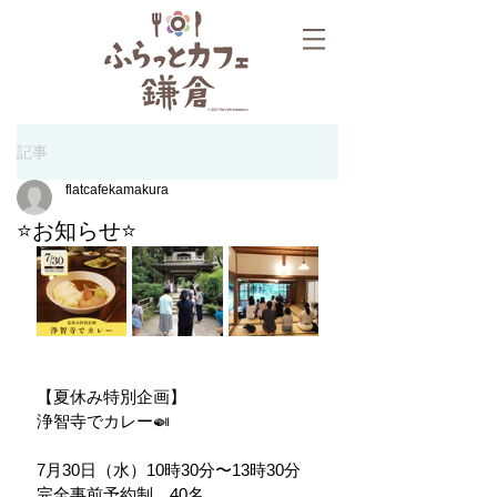
記事
flatcafekamakura
⭐お知らせ⭐
【夏休み特別企画】
浄智寺でカレー🍛
7月30日（水）10時30分〜13時30分
完全事前予約制　40名