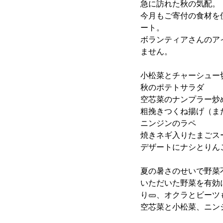
急に訪れた秋の気配。
今月もご寄付の食材を
ート。
ボランティアさんのア
ません。
小松菜とチャーシュー
秋のポテトサラダ
空芯菜のナンプラー炒
粗挽きつくね揚げ（ま
ニンジンのラペ
焼きネギ入りたまごスー
デザートにナシとりん
夏の暑さのせいで野菜
いただいた野菜を有効
り🥒、オクラとビー
空芯菜と小松菜、ニン