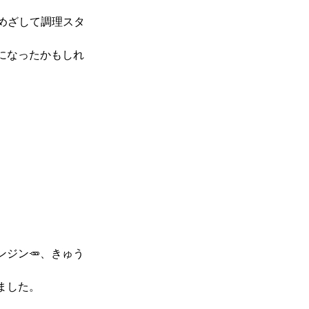
めざして調理スタ
になったかもしれ
ジン🥕、きゅう
ました。