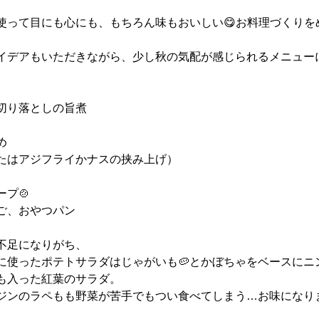
使って目にも心にも、もちろん味もおいしい😋お料理づくりを
イデアもいただきながら、少し秋の気配が感じられるメニュー
切り落としの旨煮
め
たはアジフライかナスの挟み上げ）
プ🍲
ご、おやつパン
不足になりがち、
に使ったポテトサラダはじゃがいも🥔とかぼちゃをベースにニン
ツも入った紅葉のサラダ。
ジンのラペもも野菜が苦手でもつい食べてしまう…お味になり