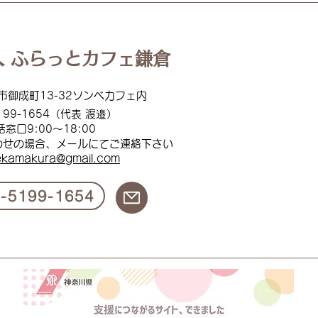
07.03 スマイルフードプロ
くば
ジェクト
 ふらっとカフェ鎌倉
市御成町13-32ソンベカフェ内
199
-1654（代表 渡邉）
話窓口
9:00
～18:00
わせの場合、メールにてご連絡下
さい
ekamakura@gmail.com
0-5199-1654