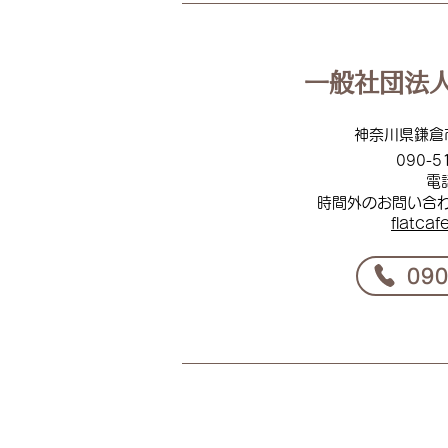
っとカフェ鎌倉 in 二階堂デイ
サービスセンター
一般社団法人
神奈川県鎌倉
090-5
電
時間外のお問い合
flat
caf
​09