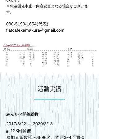
います。
※急遽開催中止・内容変更とな
る場合がございま
す。
090-5199-1654
(代
表)
flatcafekamakura@gmail.com
​活動実績
みんたべ開催総数
2017/3/22 ～ 2020/3/18
計123回開催
参加者総数延べ4596名。約月3~4回開催