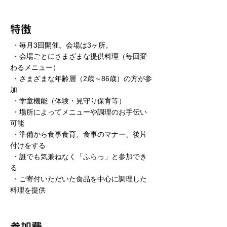
特徴
・毎月3回開催。会場は3ヶ所。
・会場ごと
にさ
まざまな提供料理（毎回変
わるメニュー）
・さまざまな年齢層（2歳～86歳）の方が参
加
・学童機能（体験・見守り保
育等）
・場所によってメニューや調理のお手伝い
可能
・準備から食事食育、食事のマナー、後片
付けをする
・誰でも気兼ねなく「ふらっ」と参加でき
る
・ご寄付いただいた食品を中心に調理した
料理を提供
参加費