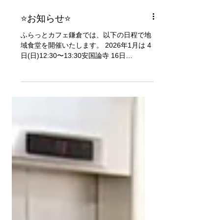
⭐お知らせ⭐
ふらっとカフェ鎌倉では、以下の日程で地
域食堂を開催いたします。 2026年1月は 4
日(日)12:30〜13:30安国論寺 16日
(金)17:30〜18:30 二階堂デイサービスセン
ター 28日(水)16:30〜18:30ソンべカフェ
となっております。 どなたでもご参加いた
だけます。 事前予約制となっているので、
参加ご希望の方はお気軽に下記のメールア
ドレスまたは、電話番号にご連絡ください
♪ flatcafekamakura@gmail.com 090-5199-
1654(代表 渡邉)