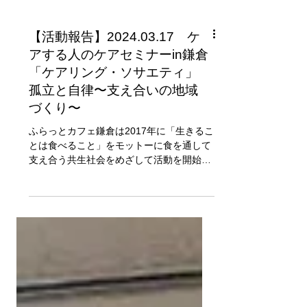
【活動報告】2024.03.17 ケ
アする人のケアセミナーin鎌倉
「ケアリング・ソサエティ」
孤立と自律〜支え合いの地域
づくり〜
ふらっとカフェ鎌倉は2017年に「生きるこ
とは食べること」をモットーに食を通して
支え合う共生社会をめざして活動を開始し
ました。 バランスの取れた食事を食べるこ
とで、また地域のみんなと楽しく交流しな
がら食べれる場を作ることで、一人ひとり
の基本的欲求を満たし、みんなが笑顔にな
る...