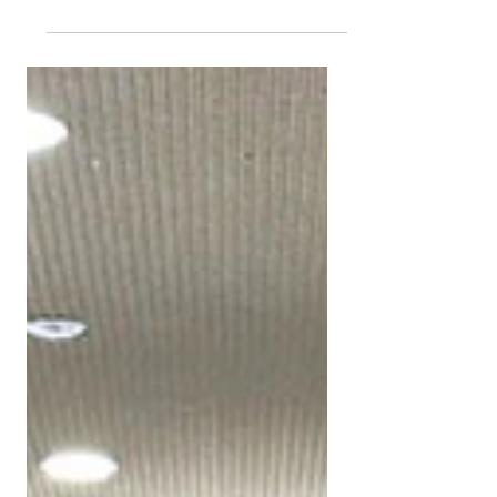
今回は鎌倉メディカルアンサンブルのコン
サートイベント。 医師＆看護師さん達の迫
力ある生演奏を聴くと、免疫力がアッ
プ！？と感じる近い距離での、生の音楽の
素晴らしさに感動しました✨ 続いて、ふら
っとカフェ鎌倉渡邉代表による栄養講
座。...