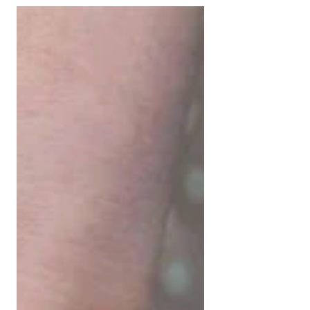
ペなんみんセンターの方との歌やダンスの
楽しい交流会でした✨ お弁当には、新じゃ
が、新玉ねぎ、立派なミニトマトなど、地
元の旬野菜も沢山入り野菜たっぷりな健康
弁当を作る事が出来ました✨ 人が温かい気
持ちを持ち寄れば、音楽が楽しめて、美味
しい料理が出来上がり、知り合いや友だち
が出来る。 ささやかでも、そんな場所が続
いていけたらと願います。 毎週第三金曜
日、二階堂デイサービスセンター会場にぜ
ひお越しください😊 お弁当の準備があるの
で予約をお願い致します。 子ども無料 大
人500円です。