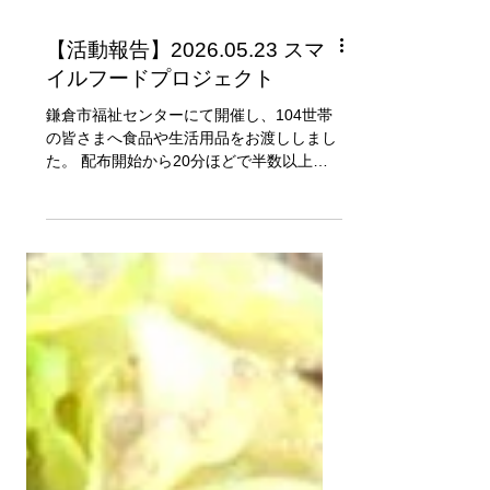
【活動報告】2026.05.23 スマ
イルフードプロジェクト
鎌倉市福祉センターにて開催し、104世帯
の皆さまへ食品や生活用品をお渡ししまし
た。 配布開始から20分ほどで半数以上を
お渡しするペースで始まりましたが、最終
的に来られた全員の方に滞りなく お渡しす
ることができました。 物価高の影響が続く
中、子育て世帯だけでなく幅広い世代の
方々に必要とされていることを改めて感じ
ています。 お米やレトルト食品、パン、お
菓子、野菜、生活用品など、多くのご寄付
を地域の皆さまへお届けすることができま
した。 また、食品だけでなく生活用品への
ニーズも高く、特にマスクやティッシュを
希望される方が多くいらっしゃいました。
皆さまからお寄せいただくご寄付が、日々